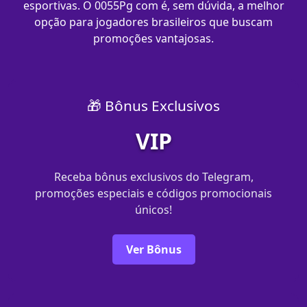
esportivas. O 0055Pg com​ é, sem dúvida, a melhor
opção para jogadores brasileiros que buscam
promoções vantajosas.
🎁 Bônus Exclusivos
VIP
Receba bônus exclusivos do Telegram,
promoções especiais e códigos promocionais
únicos!
Ver Bônus