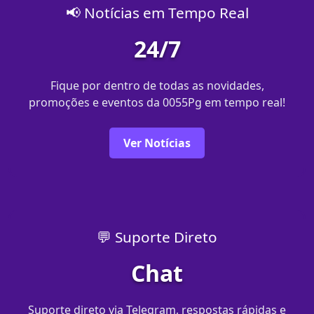
📢 Notícias em Tempo Real
24/7
Fique por dentro de todas as novidades,
promoções e eventos da 0055Pg em tempo real!
Ver Notícias
💬 Suporte Direto
Chat
Suporte direto via Telegram, respostas rápidas e