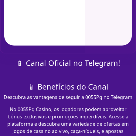
📱 Canal Oficial no Telegram!
📱 Benefícios do Canal
Descubra as vantagens de seguir a 0055Pg no Telegram
No 0055Pg Casino, os jogadores podem aproveitar
bônus exclusivos e promoções imperdíveis. Acesse a
plataforma e descubra uma variedade de ofertas em
jogos de cassino ao vivo, caça-níqueis, e apostas