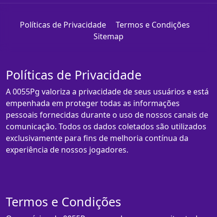
Políticas de Privacidade
Termos e Condições
Sitemap
Políticas de Privacidade
A 0055Pg valoriza a privacidade de seus usuários e está
empenhada em proteger todas as informações
pessoais fornecidas durante o uso de nossos canais de
comunicação. Todos os dados coletados são utilizados
exclusivamente para fins de melhoria contínua da
experiência de nossos jogadores.
Termos e Condições