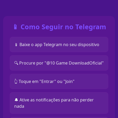
📱 Como Seguir no Telegram
📱 Baixe o app Telegram no seu dispositivo
🔍 Procure por "@10 Game DownloadOficial"
👆 Toque em "Entrar" ou "Join"
🔔 Ative as notificações para não perder
nada