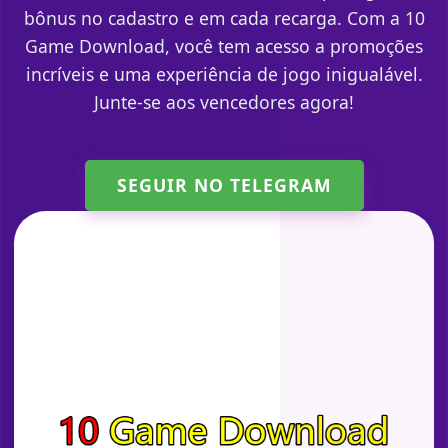
bônus no cadastro e em cada recarga. Com a 10
Game Download, você tem acesso a promoções
incríveis e uma experiência de jogo inigualável.
Junte-se aos vencedores agora!
SEGUIR NO TELEGRAM