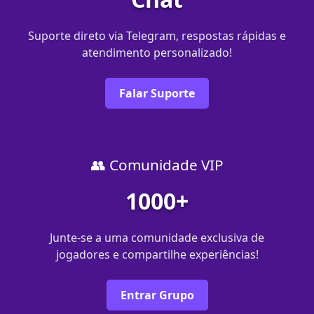
Suporte direto via Telegram, respostas rápidas e
atendimento personalizado!
Falar Suporte
👥 Comunidade VIP
1000+
Junte-se a uma comunidade exclusiva de
jogadores e compartilhe experiências!
Entrar Grupo