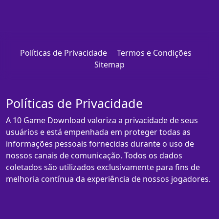
Políticas de Privacidade
Termos e Condições
Sitemap
Políticas de Privacidade
A 10 Game Download valoriza a privacidade de seus
usuários e está empenhada em proteger todas as
informações pessoais fornecidas durante o uso de
nossos canais de comunicação. Todos os dados
coletados são utilizados exclusivamente para fins de
melhoria contínua da experiência de nossos jogadores.