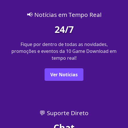
📢 Notícias em Tempo Real
24/7
Fique por dentro de todas as novidades,
promoções e eventos da 10 Game Download em
tempo real!
Ver Notícias
💬 Suporte Direto
Chat