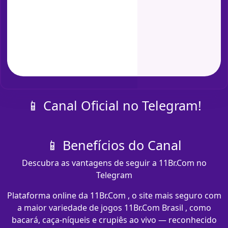
📱 Canal Oficial no Telegram!
📱 Benefícios do Canal
Descubra as vantagens de seguir a 11Br.Com no
Telegram
Plataforma online da 11Br.Com , o site mais seguro com
a maior variedade de jogos 11Br.Com Brasil , como
bacará, caça-níqueis e crupiês ao vivo — reconhecido