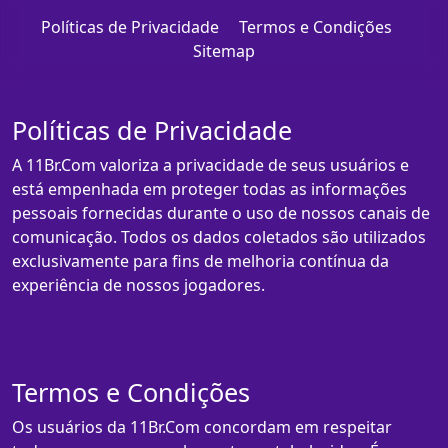
Políticas de Privacidade
Termos e Condições
Sitemap
Políticas de Privacidade
A 11Br.Com valoriza a privacidade de seus usuários e
está empenhada em proteger todas as informações
pessoais fornecidas durante o uso de nossos canais de
comunicação. Todos os dados coletados são utilizados
exclusivamente para fins de melhoria contínua da
experiência de nossos jogadores.
Termos e Condições
Os usuários da 11Br.Com concordam em respeitar