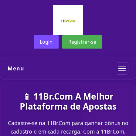
Login
Registrar-se
Menu
📱 11Br.Com A Melhor
Plataforma de Apostas
Cadastre-se na 11Br.Com para ganhar bônus no
cadastro e em cada recarga. Com a 11Br.Com,