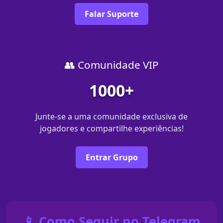
Falar Suporte
👥 Comunidade VIP
1000+
Junte-se a uma comunidade exclusiva de
jogadores e compartilhe experiências!
Entrar Grupo
📱 Como Seguir no Telegram