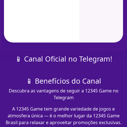
📱 Canal Oficial no Telegram!
📱 Benefícios do Canal
Descubra as vantagens de seguir a 12345 Game no
Telegram
A 12345 Game tem grande variedade de jogos e
atmosfera única — é o melhor lugar da 12345 Game
Brasil para relaxar e aproveitar promoções exclusivas.