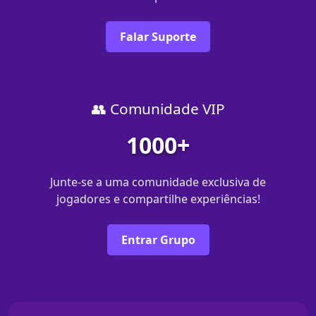
Falar Suporte
👥 Comunidade VIP
1000+
Junte-se a uma comunidade exclusiva de
jogadores e compartilhe experiências!
Entrar Grupo