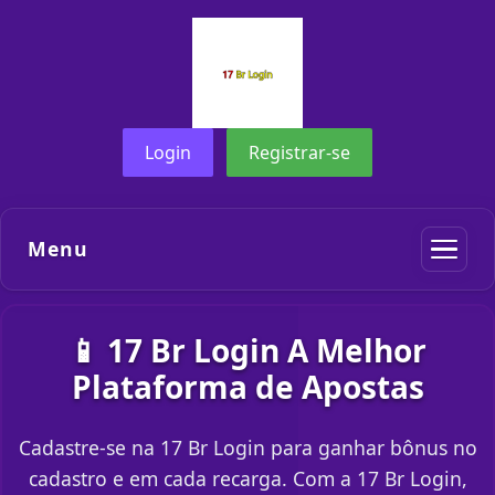
Login
Registrar-se
Menu
📱 17 Br Login A Melhor
Plataforma de Apostas
Cadastre-se na 17 Br Login para ganhar bônus no
cadastro e em cada recarga. Com a 17 Br Login,