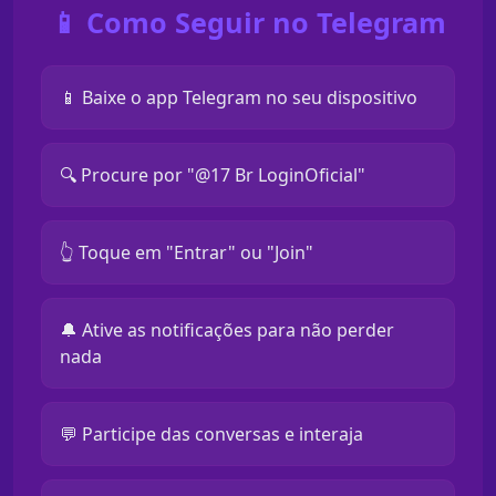
📱 Como Seguir no Telegram
📱 Baixe o app Telegram no seu dispositivo
🔍 Procure por "@17 Br LoginOficial"
👆 Toque em "Entrar" ou "Join"
🔔 Ative as notificações para não perder
nada
💬 Participe das conversas e interaja