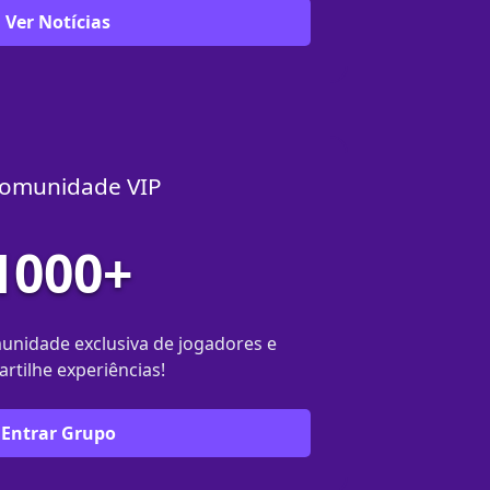
Ver Notícias
Comunidade VIP
1000+
unidade exclusiva de jogadores e
rtilhe experiências!
Entrar Grupo