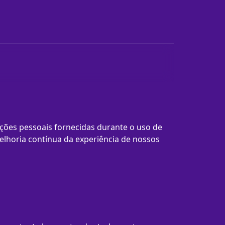
ções pessoais fornecidas durante o uso de
elhoria contínua da experiência de nossos