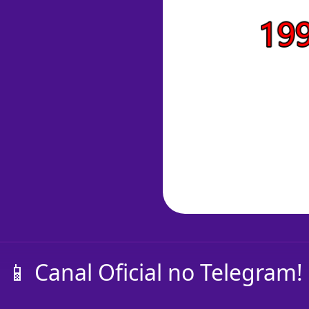
📱 Canal Oficial no Telegram!