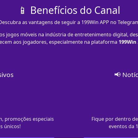
📱 Benefícios do Canal
Descubra as vantagens de seguir a 199Win APP no Telegra
s jogos móveis na indústria de entretenimento digital, des
ecem aos jogadores, especialmente na plataforma
199Win
sivos
📢 Notí
m, promoções especiais
Fique por dentro d
s únicos!
eventos da 