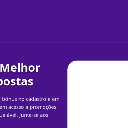
 Melhor
postas
r bônus no cadastro e em
tem acesso a promoções
ualável. Junte-se aos