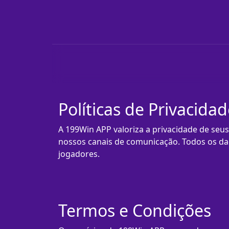
Políticas de Privacida
A 199Win APP valoriza a privacidade de seu
nossos canais de comunicação. Todos os dad
jogadores.
Termos e Condições