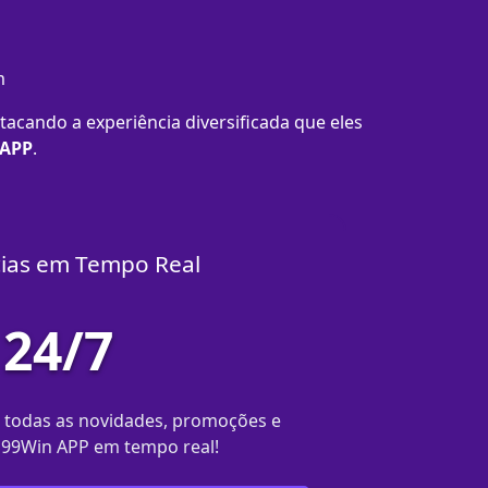
m
tacando a experiência diversificada que eles
 APP
.
cias em Tempo Real
24/7
e todas as novidades, promoções e
199Win APP em tempo real!