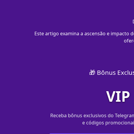
Este artigo examina a ascensão e impacto do
ofer
🎁 Bônus Exclu
VIP
Receba bônus exclusivos do Telegra
e códigos promocionai