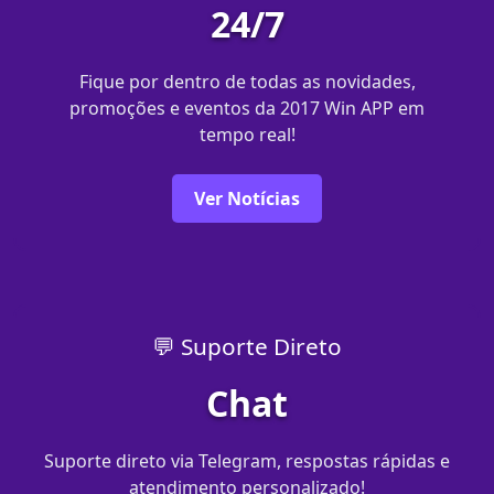
24/7
Fique por dentro de todas as novidades,
promoções e eventos da 2017 Win APP em
tempo real!
Ver Notícias
💬 Suporte Direto
Chat
Suporte direto via Telegram, respostas rápidas e
atendimento personalizado!