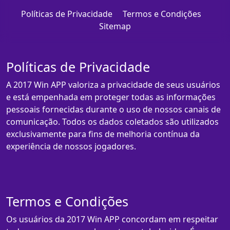
Políticas de Privacidade
Termos e Condições
Sitemap
Políticas de Privacidade
A 2017 Win APP valoriza a privacidade de seus usuários
e está empenhada em proteger todas as informações
pessoais fornecidas durante o uso de nossos canais de
comunicação. Todos os dados coletados são utilizados
exclusivamente para fins de melhoria contínua da
experiência de nossos jogadores.
Termos e Condições
Os usuários da 2017 Win APP concordam em respeitar