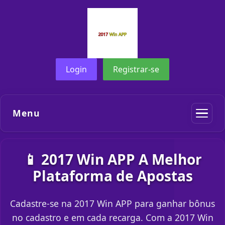
Login
Registrar-se
Menu
📱 2017 Win APP A Melhor
Plataforma de Apostas
Cadastre-se na 2017 Win APP para ganhar bônus
no cadastro e em cada recarga. Com a 2017 Win