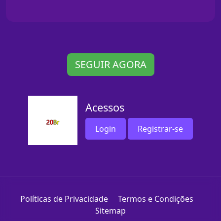
SEGUIR AGORA
Acessos
Login
Registrar-se
Políticas de Privacidade
Termos e Condições
Sitemap