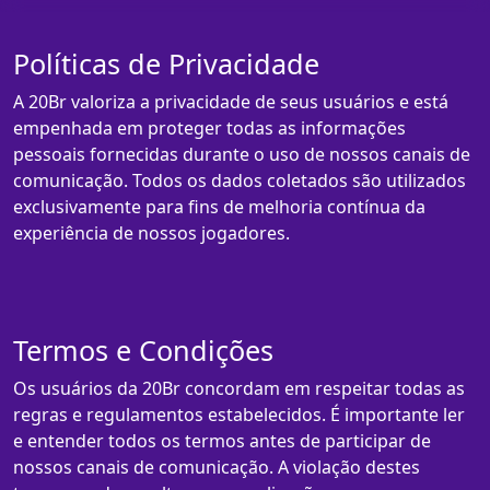
Políticas de Privacidade
A 20Br valoriza a privacidade de seus usuários e está
empenhada em proteger todas as informações
pessoais fornecidas durante o uso de nossos canais de
comunicação. Todos os dados coletados são utilizados
exclusivamente para fins de melhoria contínua da
experiência de nossos jogadores.
Termos e Condições
Os usuários da 20Br concordam em respeitar todas as
regras e regulamentos estabelecidos. É importante ler
e entender todos os termos antes de participar de
nossos canais de comunicação. A violação destes