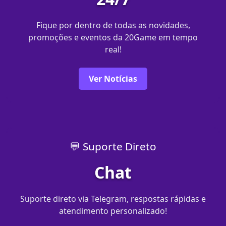
Fique por dentro de todas as novidades,
promoções e eventos da 20Game em tempo
real!
Ver Notícias
💬 Suporte Direto
Chat
Suporte direto via Telegram, respostas rápidas e
atendimento personalizado!