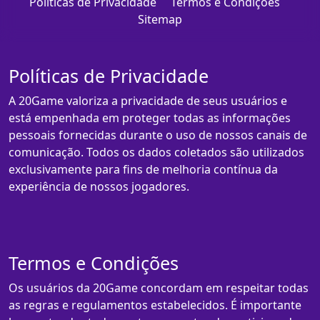
Políticas de Privacidade
Termos e Condições
Sitemap
Políticas de Privacidade
A 20Game valoriza a privacidade de seus usuários e
está empenhada em proteger todas as informações
pessoais fornecidas durante o uso de nossos canais de
comunicação. Todos os dados coletados são utilizados
exclusivamente para fins de melhoria contínua da
experiência de nossos jogadores.
Termos e Condições
Os usuários da 20Game concordam em respeitar todas
as regras e regulamentos estabelecidos. É importante