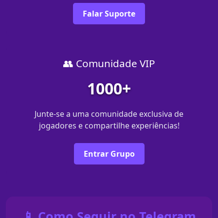
Falar Suporte
👥 Comunidade VIP
1000+
Junte-se a uma comunidade exclusiva de
jogadores e compartilhe experiências!
Entrar Grupo
📱 Como Seguir no Telegram