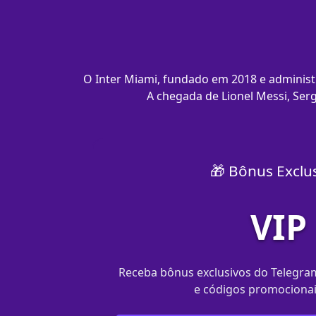
O Inter Miami, fundado em 2018 e administ
A chegada de Lionel Messi, Serg
🎁 Bônus Exclu
VIP
Receba bônus exclusivos do Telegra
e códigos promocionai