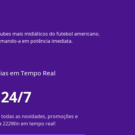
ubes mais midiáticos do futebol americano.
formando-a em potência imediata.
cias em Tempo Real
24/7
e todas as novidades, promoções e
a 222Win em tempo real!