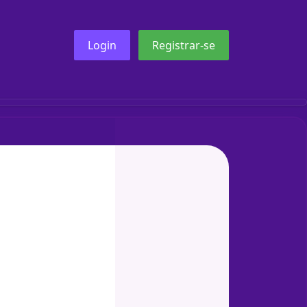
Login
Registrar-se