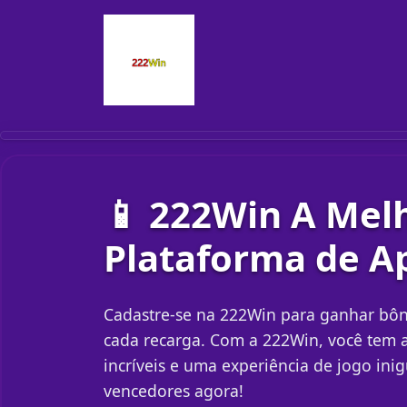
📱 222Win A Mel
Plataforma de A
Cadastre-se na 222Win para ganhar bôn
cada recarga. Com a 222Win, você tem 
incríveis e uma experiência de jogo inig
vencedores agora!