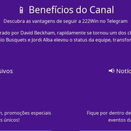
📱 Benefícios do Canal
Descubra as vantagens de seguir a 222Win no Telegram
rado por David Beckham, rapidamente se tornou um dos cl
io Busquets e Jordi Alba elevou o status da equipe, trans
sivos
📢 Notí
m, promoções especiais
Fique por dentro d
s únicos!
eventos d