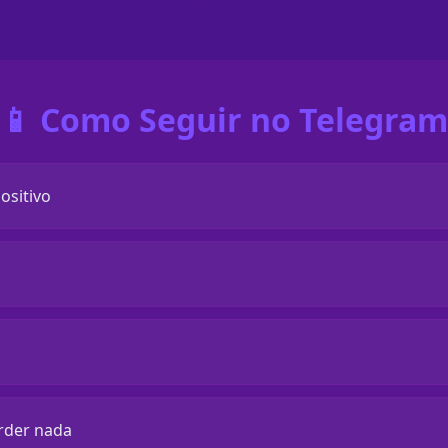
📱 Como Seguir no Telegram
ositivo
erder nada