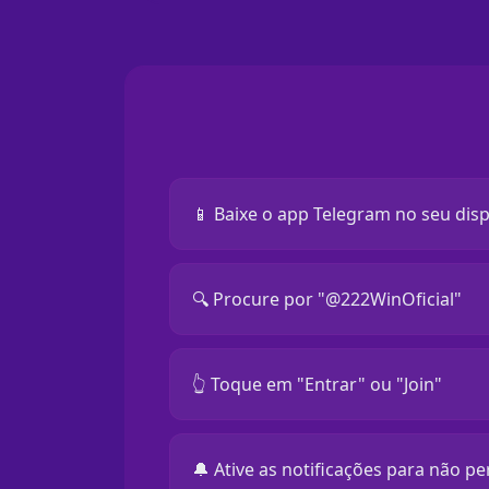
📱 Baixe o app Telegram no seu disp
🔍 Procure por "@222WinOficial"
👆 Toque em "Entrar" ou "Join"
🔔 Ative as notificações para não p