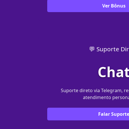
Ver Bônus
💬 Suporte Di
Cha
Suporte direto via Telegram, r
atendimento persona
Falar Suport