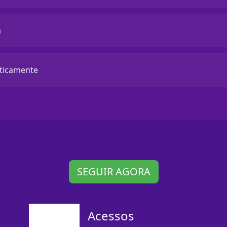
a
aticamente
SEGUIR AGORA
Acessos