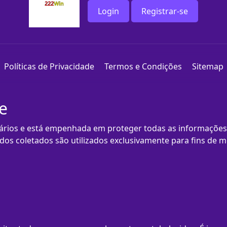
Login
Registrar-se
Políticas de Privacidade
Termos e Condições
Sitemap
de
uários e está empenhada em proteger todas as informações
os coletados são utilizados exclusivamente para fins de m