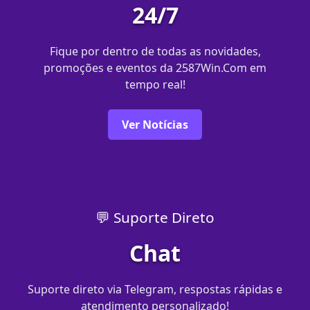
24/7
Fique por dentro de todas as novidades,
promoções e eventos da 2587Win.Com em
tempo real!
Ver Notícias
💬 Suporte Direto
Chat
Suporte direto via Telegram, respostas rápidas e
atendimento personalizado!