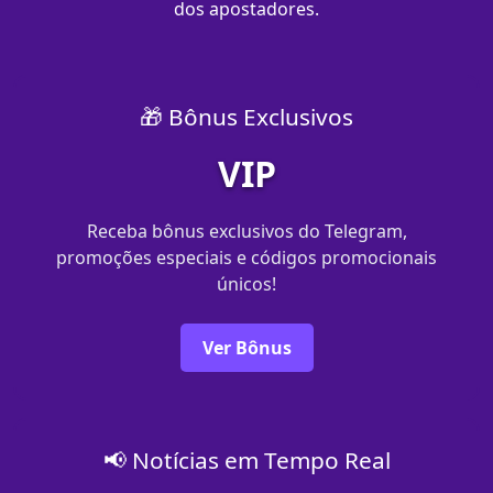
dos apostadores.
🎁 Bônus Exclusivos
VIP
Receba bônus exclusivos do Telegram,
promoções especiais e códigos promocionais
únicos!
Ver Bônus
📢 Notícias em Tempo Real