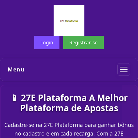
Login
Registrar-se
Menu
📱 27E Plataforma A Melhor
Plataforma de Apostas
Cadastre-se na 27E Plataforma para ganhar bônus
no cadastro e em cada recarga. Com a 27E