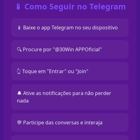
📱 Como Seguir no Telegram
📱 Baixe o app Telegram no seu dispositivo
🔍 Procure por "@30Win APPOficial"
👆 Toque em "Entrar" ou "Join"
🔔 Ative as notificações para não perder
nada
💬 Participe das conversas e interaja