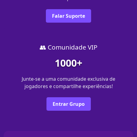
Falar Suporte
👥 Comunidade VIP
1000+
Junte-se a uma comunidade exclusiva de
jogadores e compartilhe experiências!
Entrar Grupo