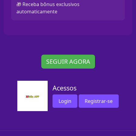
🎁 Receba bônus exclusivos
automaticamente
SEGUIR AGORA
Acessos
Login
Registrar-se