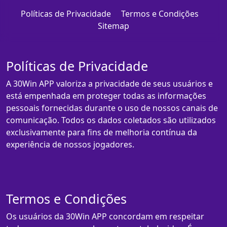
Políticas de Privacidade
Termos e Condições
Sitemap
Políticas de Privacidade
A 30Win APP valoriza a privacidade de seus usuários e
está empenhada em proteger todas as informações
pessoais fornecidas durante o uso de nossos canais de
comunicação. Todos os dados coletados são utilizados
exclusivamente para fins de melhoria contínua da
experiência de nossos jogadores.
Termos e Condições
Os usuários da 30Win APP concordam em respeitar