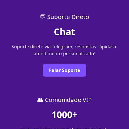
💬 Suporte Direto
Chat
Suporte direto via Telegram, respostas rápidas e
atendimento personalizado!
Falar Suporte
👥 Comunidade VIP
1000+