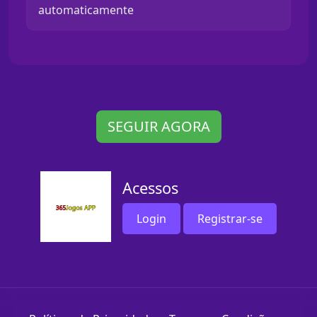
automaticamente
SEGUIR AGORA
Acessos
Login
Registrar-se