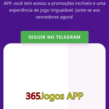
APP, você tem acesso a promoções incríveis e uma
experiência de jogo inigualável. Junte-se aos
vencedores agora!
SEGUIR NO TELEGRAM