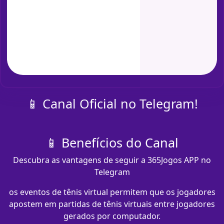
📱 Canal Oficial no Telegram!
📱 Benefícios do Canal
Descubra as vantagens de seguir a 365Jogos APP no
Telegram
os eventos de tênis virtual permitem que os jogadores
apostem em partidas de tênis virtuais entre jogadores
gerados por computador.