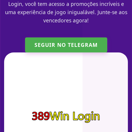
Login, você tem acesso a promoções incríveis e
uma experiência de jogo inigualável. Junte-se aos
vencedores agora!
SEGUIR NO TELEGRAM