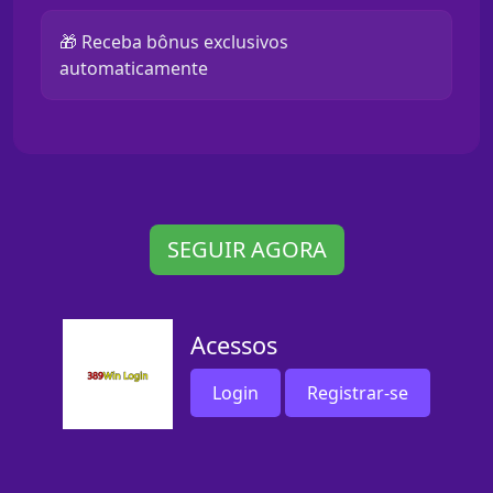
🎁 Receba bônus exclusivos
automaticamente
SEGUIR AGORA
Acessos
Login
Registrar-se