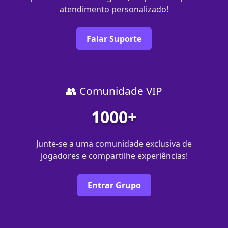
atendimento personalizado!
Falar Suporte
👥 Comunidade VIP
1000+
Junte-se a uma comunidade exclusiva de
jogadores e compartilhe experiências!
Entrar Grupo