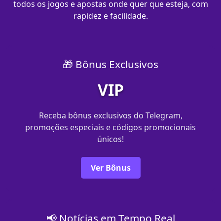
todos os jogos e apostas onde quer que esteja, com
rapidez e facilidade.
🎁 Bônus Exclusivos
VIP
Receba bônus exclusivos do Telegram,
promoções especiais e códigos promocionais
únicos!
Ver Bônus
📢 Notícias em Tempo Real