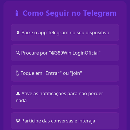
📱 Como Seguir no Telegram
📱 Baixe o app Telegram no seu dispositivo
🔍 Procure por "@389Win LoginOficial"
👆 Toque em "Entrar" ou "Join"
🔔 Ative as notificações para não perder
nada
💬 Participe das conversas e interaja