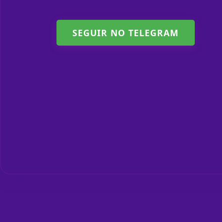
SEGUIR NO TELEGRAM