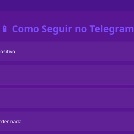
📱 Como Seguir no Telegram
ositivo
erder nada