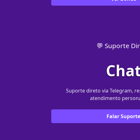
💬 Suporte Di
Cha
Suporte direto via Telegram, r
atendimento persona
Falar Suport