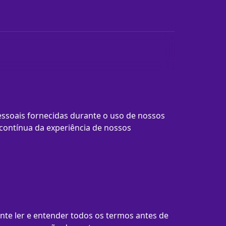
essoais fornecidas durante o uso de nossos
 contínua da experiência de nossos
nte ler e entender todos os termos antes de