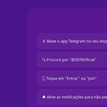
📱 Baixe o app Telegram no seu disp
🔍 Procure por "@3976Oficial"
👆 Toque em "Entrar" ou "Join"
🔔 Ative as notificações para não p