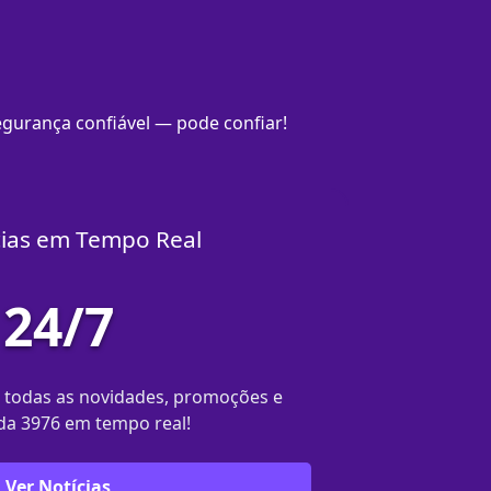
egurança confiável — pode confiar!
cias em Tempo Real
24/7
e todas as novidades, promoções e
da 3976 em tempo real!
Ver Notícias