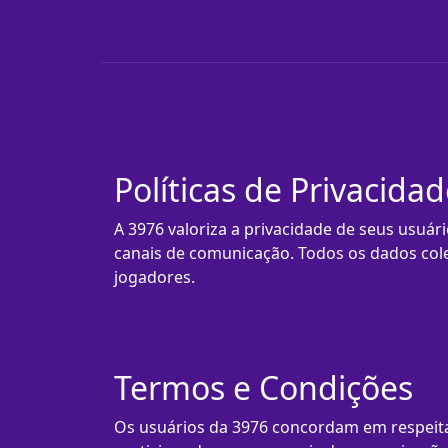
Políticas de Privacida
A 3976 valoriza a privacidade de seus usuá
canais de comunicação. Todos os dados cole
jogadores.
Termos e Condições
Os usuários da 3976 concordam em respeitar