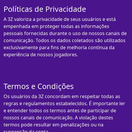
Políticas de Privacidade
A 3Z valoriza a privacidade de seus usuários e está
empenhada em proteger todas as informações
pessoais fornecidas durante o uso de nossos canais de
comunicação. Todos os dados coletados são utilizados
exclusivamente para fins de melhoria contínua da
experiência de nossos jogadores.
Termos e Condições
Os usuários da 3Z concordam em respeitar todas as
regras e regulamentos estabelecidos. É importante ler
e entender todos os termos antes de participar de
nossos canais de comunicação. A violação destes
termos pode resultar em penalizações ou na
suspensão da conta.