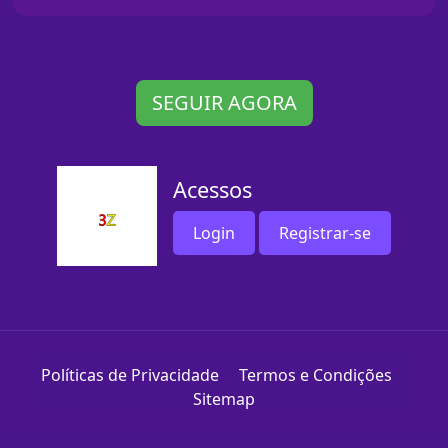
SEGUIR AGORA
Acessos
Login
Registrar-se
Políticas de Privacidade
Termos e Condições
Sitemap