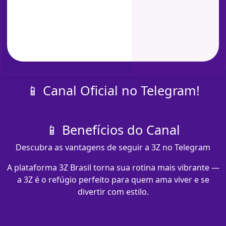
📱 Canal Oficial no Telegram!
📱 Benefícios do Canal
Descubra as vantagens de seguir a 3Z no Telegram
A plataforma 3Z Brasil torna sua rotina mais vibrante —
a 3Z é o refúgio perfeito para quem ama viver e se
divertir com estilo.