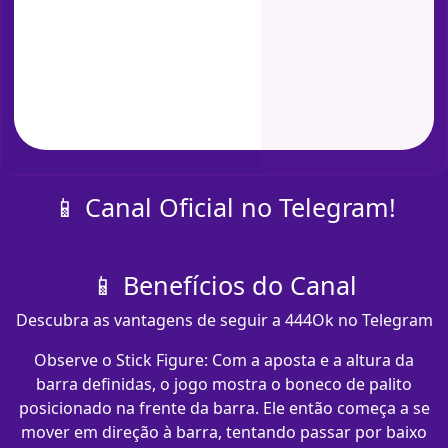
📱 Canal Oficial no Telegram!
📱 Benefícios do Canal
Descubra as vantagens de seguir a 444Ok no Telegram
Observe o Stick Figure: Com a aposta e a altura da
barra definidas, o jogo mostra o boneco de palito
posicionado na frente da barra. Ele então começa a se
mover em direção à barra, tentando passar por baixo