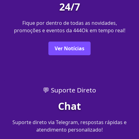
24/7
Fique por dentro de todas as novidades,
promoções e eventos da 444Ok em tempo real!
Ver Notícias
💬 Suporte Direto
Chat
Suporte direto via Telegram, respostas rápidas e
atendimento personalizado!