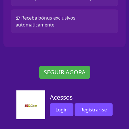
🎁 Receba bônus exclusivos
automaticamente
SEGUIR AGORA
Acessos
Login
Registrar-se