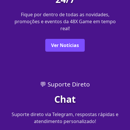
Fique por dentro de todas as novidades,
promoções e eventos da 48X Game em tempo
real!
Ver Notícias
💬 Suporte Direto
Chat
Suporte direto via Telegram, respostas rápidas e
atendimento personalizado!