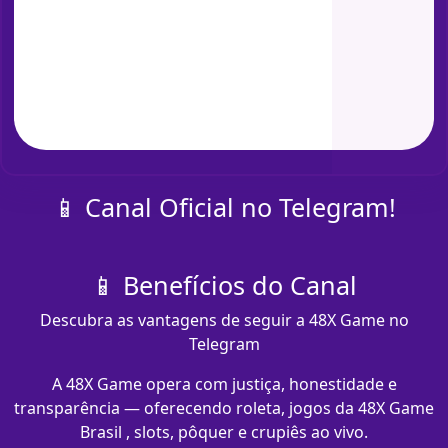
📱 Canal Oficial no Telegram!
📱 Benefícios do Canal
Descubra as vantagens de seguir a 48X Game no
Telegram
A 48X Game opera com justiça, honestidade e
transparência — oferecendo roleta, jogos da 48X Game
Brasil , slots, pôquer e crupiês ao vivo.