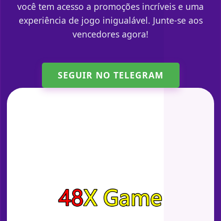
você tem acesso a promoções incríveis e uma
experiência de jogo inigualável. Junte-se aos
vencedores agora!
SEGUIR NO TELEGRAM