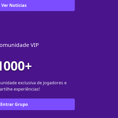
Ver Notícias
Comunidade VIP
1000+
unidade exclusiva de jogadores e
rtilhe experiências!
Entrar Grupo