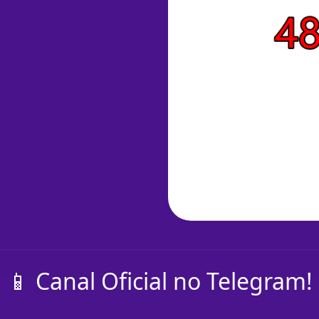
📱 Canal Oficial no Telegram!