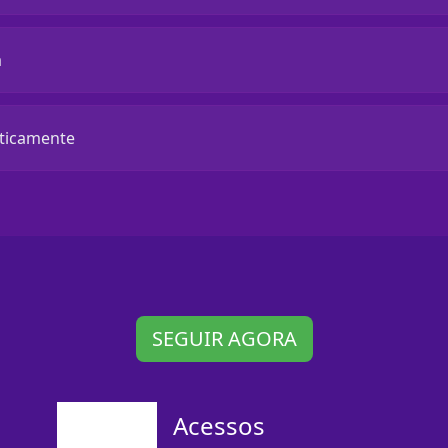
a
aticamente
SEGUIR AGORA
Acessos