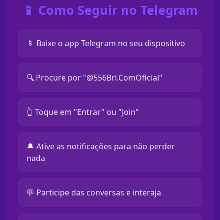
📱 Como Seguir no Telegram
📱 Baixe o app Telegram no seu dispositivo
🔍 Procure por "@556Brl.ComOficial"
👆 Toque em "Entrar" ou "Join"
🔔 Ative as notificações para não perder
nada
💬 Participe das conversas e interaja