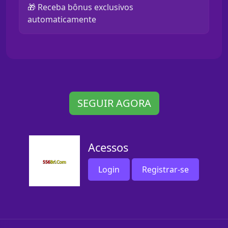
🎁 Receba bônus exclusivos
automaticamente
SEGUIR AGORA
Acessos
Login
Registrar-se