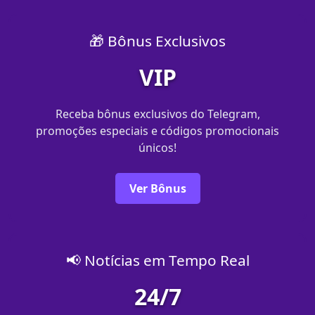
🎁 Bônus Exclusivos
VIP
Receba bônus exclusivos do Telegram,
promoções especiais e códigos promocionais
únicos!
Ver Bônus
📢 Notícias em Tempo Real
24/7