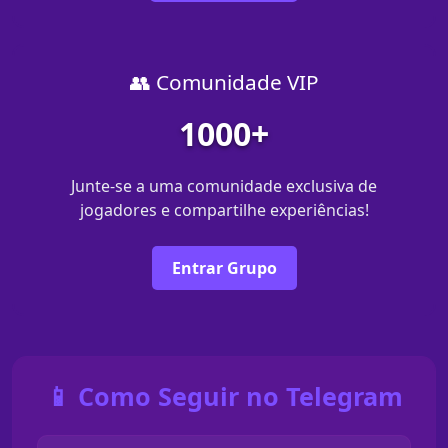
👥 Comunidade VIP
1000+
Junte-se a uma comunidade exclusiva de
jogadores e compartilhe experiências!
Entrar Grupo
📱 Como Seguir no Telegram