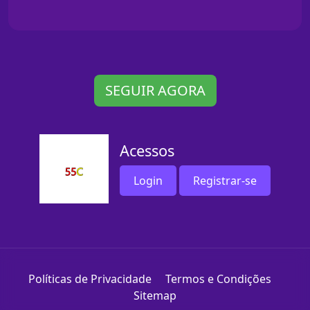
SEGUIR AGORA
Acessos
Login
Registrar-se
Políticas de Privacidade
Termos e Condições
Sitemap