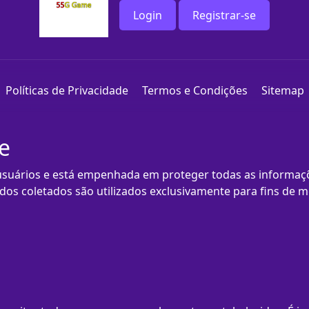
Login
Registrar-se
Políticas de Privacidade
Termos e Condições
Sitemap
de
 usuários e está empenhada em proteger todas as informaç
os coletados são utilizados exclusivamente para fins de m