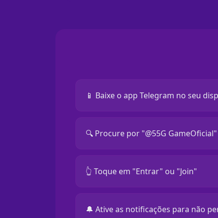
📱 Baixe o app Telegram no seu disp
🔍 Procure por "@55G GameOficial"
👆 Toque em "Entrar" ou "Join"
🔔 Ative as notificações para não p