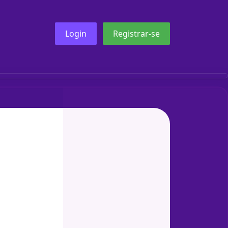
Login
Registrar-se