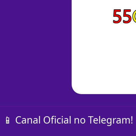
📱 Canal Oficial no Telegram!