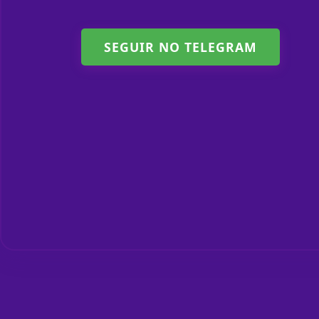
SEGUIR NO TELEGRAM