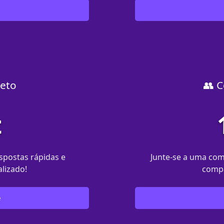
reto
👥 
t
espostas rápidas e
Junte-se a uma com
lizado!
compa
e