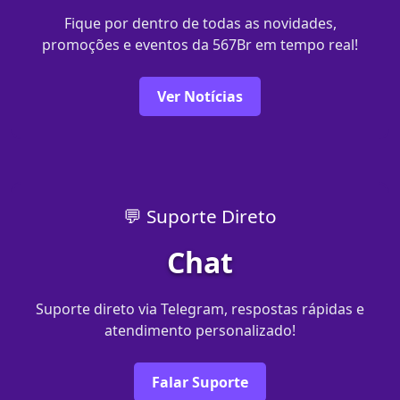
Fique por dentro de todas as novidades,
promoções e eventos da 567Br em tempo real!
Ver Notícias
💬 Suporte Direto
Chat
Suporte direto via Telegram, respostas rápidas e
atendimento personalizado!
Falar Suporte