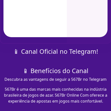
📱 Canal Oficial no Telegram!
📱 Benefícios do Canal
Descubra as vantagens de seguir a 567Br no Telegram
567Br é uma das marcas mais conhecidas na indústria
brasileira de jogos de azar. 567Br Online Com oferece a
experiência de apostas em jogos mais confortável.