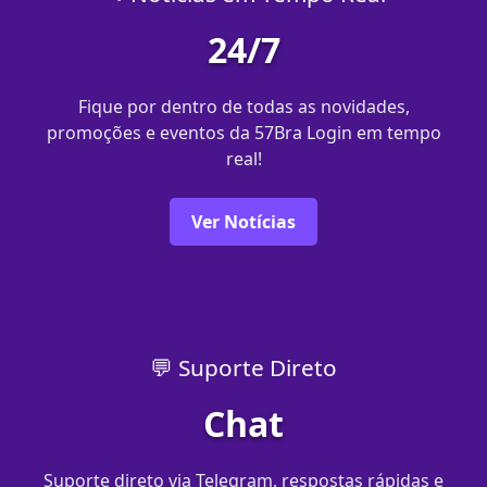
24/7
Fique por dentro de todas as novidades,
promoções e eventos da 57Bra Login em tempo
real!
Ver Notícias
💬 Suporte Direto
Chat
Suporte direto via Telegram, respostas rápidas e