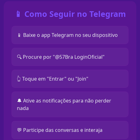
📱 Como Seguir no Telegram
📱 Baixe o app Telegram no seu dispositivo
🔍 Procure por "@57Bra LoginOficial"
👆 Toque em "Entrar" ou "Join"
🔔 Ative as notificações para não perder
nada
💬 Participe das conversas e interaja