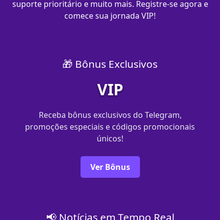
suporte prioritário e muito mais. Registre-se agora e
comece sua jornada VIP!
🎁 Bônus Exclusivos
VIP
Receba bônus exclusivos do Telegram,
promoções especiais e códigos promocionais
únicos!
Ver Bônus
📢 Notícias em Tempo Real