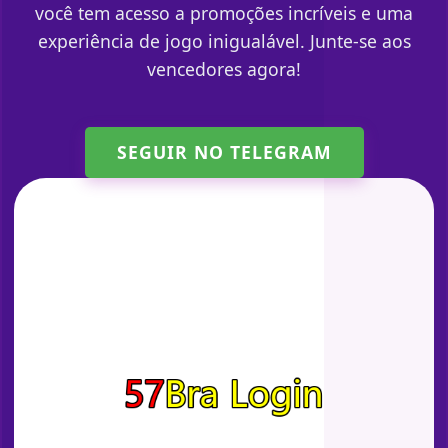
você tem acesso a promoções incríveis e uma
experiência de jogo inigualável. Junte-se aos
vencedores agora!
SEGUIR NO TELEGRAM