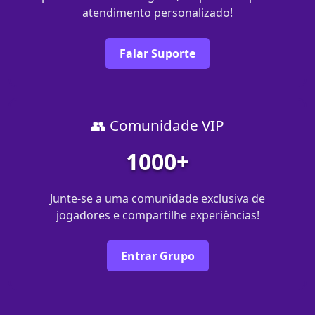
atendimento personalizado!
Falar Suporte
👥 Comunidade VIP
1000+
Junte-se a uma comunidade exclusiva de
jogadores e compartilhe experiências!
Entrar Grupo