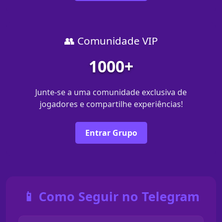
👥 Comunidade VIP
1000+
Junte-se a uma comunidade exclusiva de
jogadores e compartilhe experiências!
Entrar Grupo
📱 Como Seguir no Telegram