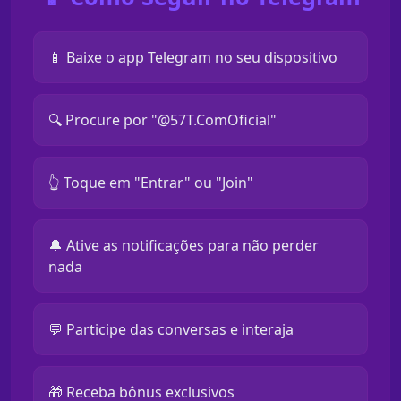
📱 Baixe o app Telegram no seu dispositivo
🔍 Procure por "@57T.ComOficial"
👆 Toque em "Entrar" ou "Join"
🔔 Ative as notificações para não perder
nada
💬 Participe das conversas e interaja
🎁 Receba bônus exclusivos