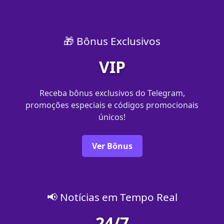
🎁 Bônus Exclusivos
VIP
Receba bônus exclusivos do Telegram,
promoções especiais e códigos promocionais
únicos!
Ver Bônus
📢 Notícias em Tempo Real
24/7