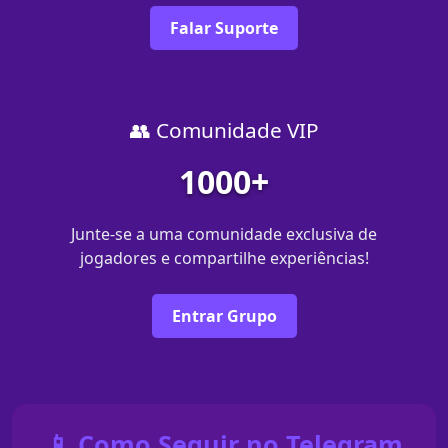
Falar Suporte
👥 Comunidade VIP
1000+
Junte-se a uma comunidade exclusiva de
jogadores e compartilhe experiências!
Entrar Grupo
📱 Como Seguir no Telegram