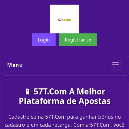
Login
Registrar-se
Menu
📱 57T.Com A Melhor
Plataforma de Apostas
Cadastre-se na 57T.Com para ganhar bônus no
cadastro e em cada recarga. Com a 57T.Com, você