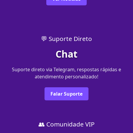
💬 Suporte Direto
Chat
Suporte direto via Telegram, respostas rápidas e
atendimento personalizado!
Falar Suporte
👥 Comunidade VIP