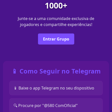
1000+
Junte-se a uma comunidade exclusiva de
jogadores e compartilhe experiências!
Entrar Grupo
📱 Como Seguir no Telegram
📱 Baixe o app Telegram no seu dispositivo
🔍 Procure por "@580 ComOficial"