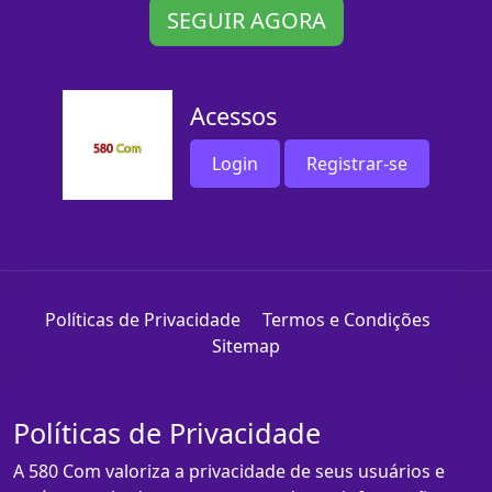
SEGUIR AGORA
Acessos
Login
Registrar-se
Políticas de Privacidade
Termos e Condições
Sitemap
Políticas de Privacidade
A 580 Com valoriza a privacidade de seus usuários e