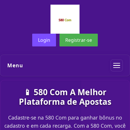
Login
Registrar-se
Menu
📱 580 Com A Melhor
Plataforma de Apostas
Cadastre-se na 580 Com para ganhar bônus no
cadastro e em cada recarga. Com a 580 Com, você