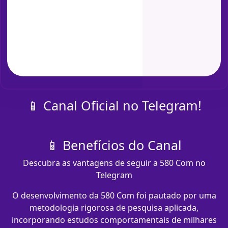
📱 Canal Oficial no Telegram!
📱 Benefícios do Canal
Descubra as vantagens de seguir a 580 Com no
Telegram
O desenvolvimento da 580 Com foi pautado por uma
metodologia rigorosa de pesquisa aplicada,
incorporando estudos comportamentais de milhares