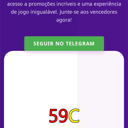
acesso a promoções incríveis e uma experiência
de jogo inigualável. Junte-se aos vencedores
agora!
SEGUIR NO TELEGRAM