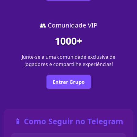
👥 Comunidade VIP
1000+
Junte-se a uma comunidade exclusiva de
jogadores e compartilhe experiências!
Entrar Grupo
📱 Como Seguir no Telegram