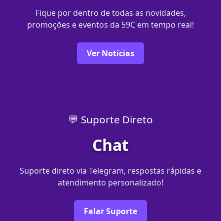
Fique por dentro de todas as novidades,
promoções e eventos da 59C em tempo real!
Ver Notícias
💬 Suporte Direto
Chat
Suporte direto via Telegram, respostas rápidas e
atendimento personalizado!
Falar Suporte