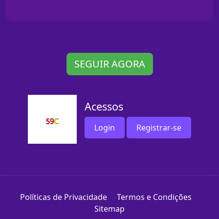
SEGUIR AGORA
Acessos
Login
Registrar-se
Políticas de Privacidade
Termos e Condições
Sitemap