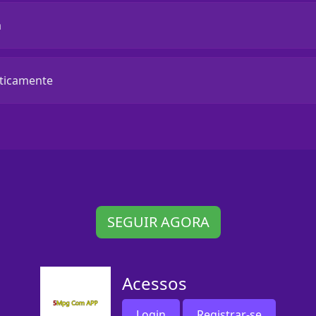
a
aticamente
SEGUIR AGORA
Acessos
Login
Registrar-se