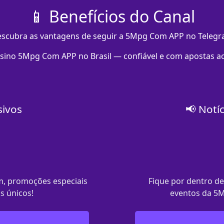
📱 Benefícios do Canal
scubra as vantagens de seguir a 5Mpg Com APP no Teleg
sino 5Mpg Com APP no Brasil — confiável e com apostas ao
sivos
📢 Notí
m, promoções especiais
Fique por dentro d
s únicos!
eventos da 5