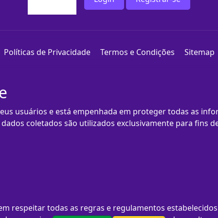
Políticas de Privacidade
Termos e Condições
Sitemap
de
seus usuários e está empenhada em proteger todas as info
dados coletados são utilizados exclusivamente para fins d
respeitar todas as regras e regulamentos estabelecidos. 