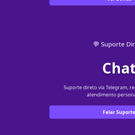
💬 Suporte Di
Cha
Suporte direto via Telegram, r
atendimento persona
Falar Suport