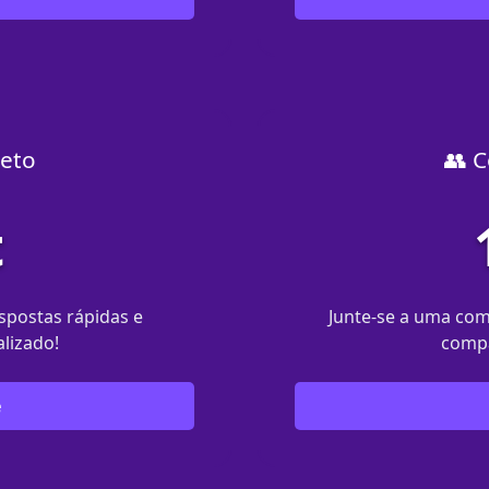
reto
👥 
t
espostas rápidas e
Junte-se a uma com
lizado!
compa
e