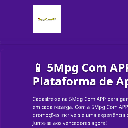
📱 5Mpg Com AP
Plataforma de A
Cadastre-se na 5Mpg Com APP para gan
em cada recarga. Com a 5Mpg Com APP,
promoções incríveis e uma experiência d
Junte-se aos vencedores agora!