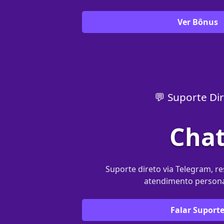
Ver Bônus
💬 Suporte Di
Cha
Suporte direto via Telegram, r
atendimento persona
Falar Suport