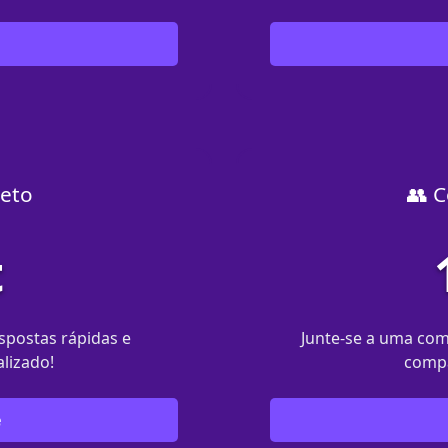
reto
👥 
t
espostas rápidas e
Junte-se a uma com
lizado!
compa
e