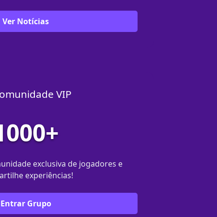
Ver Notícias
Comunidade VIP
1000+
unidade exclusiva de jogadores e
rtilhe experiências!
Entrar Grupo