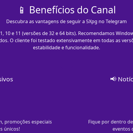
📱 Benefícios do Canal
Descubra as vantagens de seguir a 5Xpg no Telegram
8.1, 10 e 11 (versões de 32 e 64 bits). Recomendamos Wind
dos. O cliente foi testado extensivamente em todas as ver
estabilidade e funcionalidade.
sivos
📢 Notí
m, promoções especiais
Fique por dentro d
s únicos!
eventos 