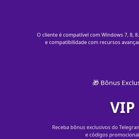
O cliente é compatível com Windows 7, 8, 
e compatibilidade com recursos avança
🎁 Bônus Exclu
VIP
Receba bônus exclusivos do Telegra
e códigos promocionai