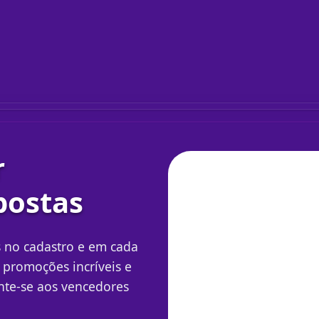
r
postas
 no cadastro e em cada
 promoções incríveis e
unte-se aos vencedores