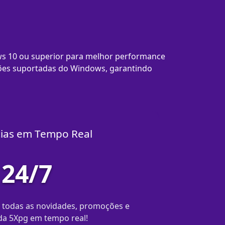
ows 10 ou superior para melhor performance
sões suportadas do Windows, garantindo
cias em Tempo Real
24/7
e todas as novidades, promoções e
da 5Xpg em tempo real!