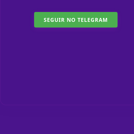
SEGUIR NO TELEGRAM