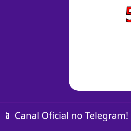
📱 Canal Oficial no Telegram!