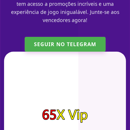
tem acesso a promoções incríveis e uma
experiência de jogo inigualável. Junte-se aos
vencedores agora!
SEGUIR NO TELEGRAM