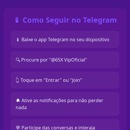
📱 Como Seguir no Telegram
📱 Baixe o app Telegram no seu dispositivo
🔍 Procure por "@65X VipOficial"
👆 Toque em "Entrar" ou "Join"
🔔 Ative as notificações para não perder
nada
💬 Participe das conversas e interaja