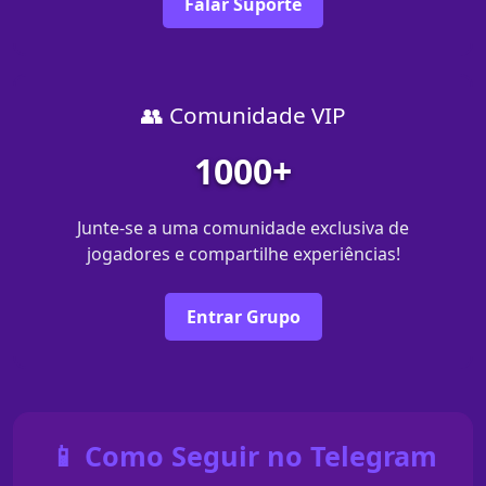
Falar Suporte
👥 Comunidade VIP
1000+
Junte-se a uma comunidade exclusiva de
jogadores e compartilhe experiências!
Entrar Grupo
📱 Como Seguir no Telegram