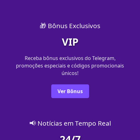
🎁 Bônus Exclusivos
VIP
Receba bônus exclusivos do Telegram,
promoções especiais e códigos promocionais
únicos!
Ver Bônus
📢 Notícias em Tempo Real
24/7