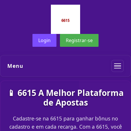
Login
Registrar-se
Menu
📱 6615 A Melhor Plataforma
de Apostas
Cadastre-se na 6615 para ganhar bônus no
cadastro e em cada recarga. Com a 6615, você