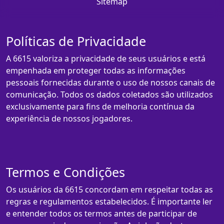
Sitemap
Políticas de Privacidade
A 6615 valoriza a privacidade de seus usuários e está
empenhada em proteger todas as informações
pessoais fornecidas durante o uso de nossos canais de
comunicação. Todos os dados coletados são utilizados
exclusivamente para fins de melhoria contínua da
experiência de nossos jogadores.
Termos e Condições
Os usuários da 6615 concordam em respeitar todas as
regras e regulamentos estabelecidos. É importante ler
e entender todos os termos antes de participar de