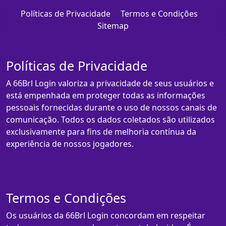
Políticas de Privacidade
Termos e Condições
Sitemap
Políticas de Privacidade
A 66Brl Login valoriza a privacidade de seus usuários e
está empenhada em proteger todas as informações
pessoais fornecidas durante o uso de nossos canais de
comunicação. Todos os dados coletados são utilizados
exclusivamente para fins de melhoria contínua da
experiência de nossos jogadores.
Termos e Condições
Os usuários da 66Brl Login concordam em respeitar