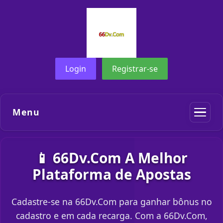
Login
Registrar-se
Menu
📱 66Dv.Com A Melhor
Plataforma de Apostas
Cadastre-se na 66Dv.Com para ganhar bônus no
cadastro e em cada recarga. Com a 66Dv.Com,