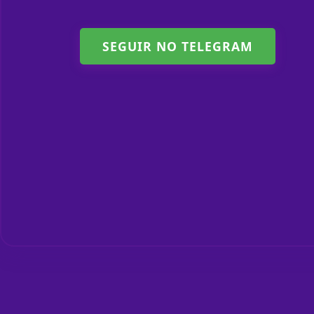
SEGUIR NO TELEGRAM