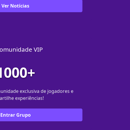
Ver Notícias
Comunidade VIP
1000+
unidade exclusiva de jogadores e
rtilhe experiências!
Entrar Grupo