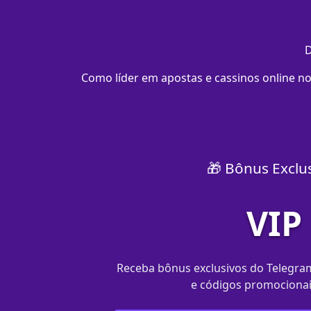
D
Como líder em apostas e cassinos online no
🎁 Bônus Exclu
VIP
Receba bônus exclusivos do Telegra
e códigos promocionai