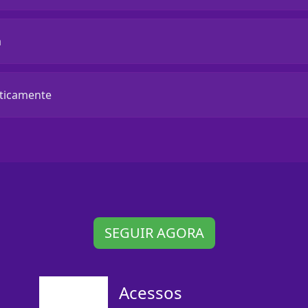
a
aticamente
SEGUIR AGORA
Acessos