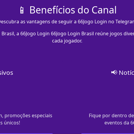
📱 Benefícios do Canal
escubra as vantagens de seguir a 66Jogo Login no Telegr
 Brasil, a 66Jogo Login 66Jogo Login Brasil reúne jogos div
cada jogador.
sivos
📢 Notí
m, promoções especiais
Fique por dentro d
s únicos!
eventos da 6