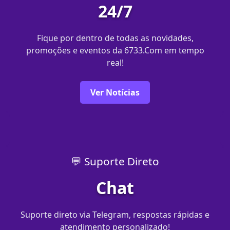
24/7
Fique por dentro de todas as novidades,
promoções e eventos da 6733.Com em tempo
real!
Ver Notícias
💬 Suporte Direto
Chat
Suporte direto via Telegram, respostas rápidas e
atendimento personalizado!