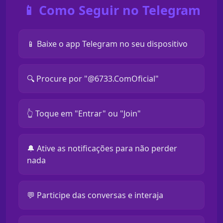
📱 Como Seguir no Telegram
📱 Baixe o app Telegram no seu dispositivo
🔍 Procure por "@6733.ComOficial"
👆 Toque em "Entrar" ou "Join"
🔔 Ative as notificações para não perder
nada
💬 Participe das conversas e interaja