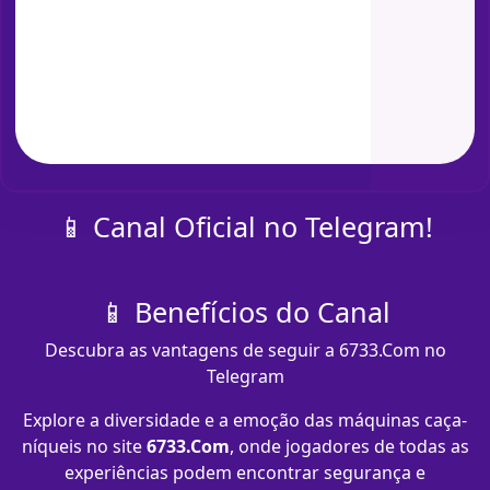
📱 Canal Oficial no Telegram!
📱 Benefícios do Canal
Descubra as vantagens de seguir a 6733.Com no
Telegram
Explore a diversidade e a emoção das máquinas caça-
níqueis no site
6733.Com
, onde jogadores de todas as
experiências podem encontrar segurança e