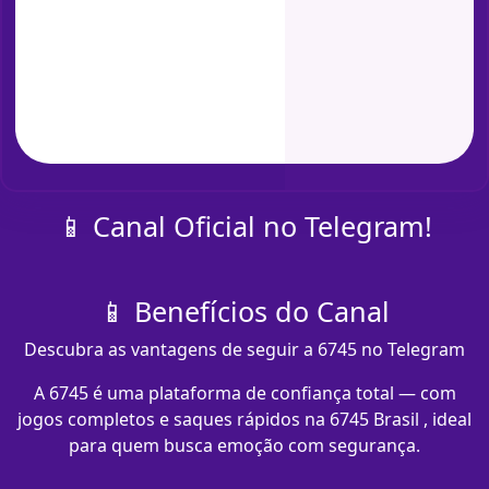
📱 Canal Oficial no Telegram!
📱 Benefícios do Canal
Descubra as vantagens de seguir a 6745 no Telegram
A 6745 é uma plataforma de confiança total — com
jogos completos e saques rápidos na 6745 Brasil , ideal
para quem busca emoção com segurança.