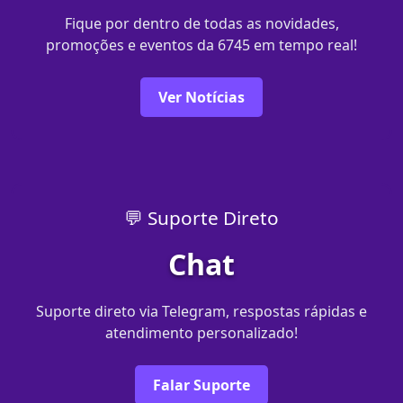
Fique por dentro de todas as novidades,
promoções e eventos da 6745 em tempo real!
Ver Notícias
💬 Suporte Direto
Chat
Suporte direto via Telegram, respostas rápidas e
atendimento personalizado!
Falar Suporte