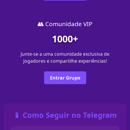
👥 Comunidade VIP
1000+
Junte-se a uma comunidade exclusiva de
jogadores e compartilhe experiências!
Entrar Grupo
📱 Como Seguir no Telegram