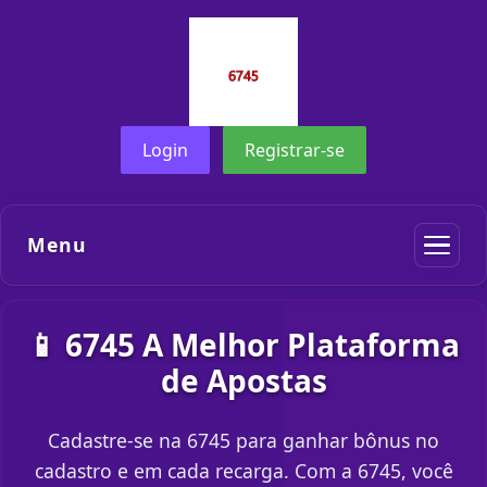
Login
Registrar-se
Menu
📱 6745 A Melhor Plataforma
de Apostas
Cadastre-se na 6745 para ganhar bônus no
cadastro e em cada recarga. Com a 6745, você