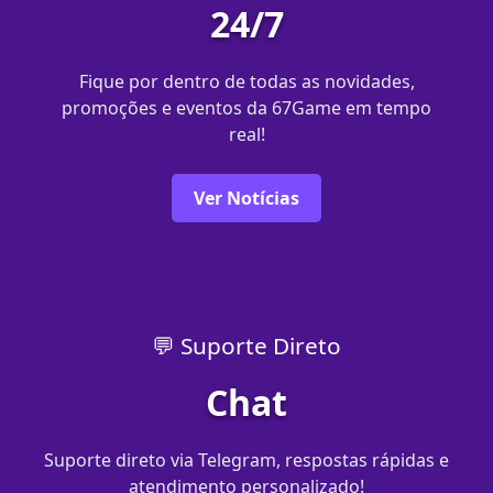
24/7
Fique por dentro de todas as novidades,
promoções e eventos da 67Game em tempo
real!
Ver Notícias
💬 Suporte Direto
Chat
Suporte direto via Telegram, respostas rápidas e
atendimento personalizado!