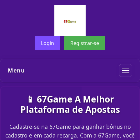
Login
Registrar-se
Menu
📱 67Game A Melhor
Plataforma de Apostas
Cadastre-se na 67Game para ganhar bônus no
cadastro e em cada recarga. Com a 67Game, você