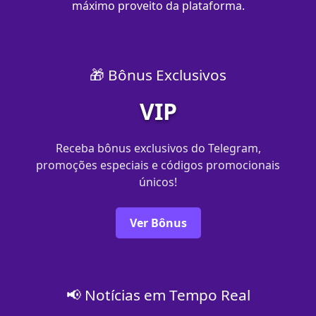
máximo proveito da plataforma.
🎁 Bônus Exclusivos
VIP
Receba bônus exclusivos do Telegram,
promoções especiais e códigos promocionais
únicos!
Ver Bônus
📢 Notícias em Tempo Real