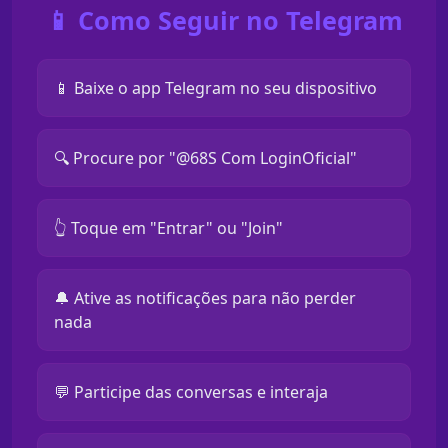
📱 Como Seguir no Telegram
📱 Baixe o app Telegram no seu dispositivo
🔍 Procure por "@68S Com LoginOficial"
👆 Toque em "Entrar" ou "Join"
🔔 Ative as notificações para não perder
nada
💬 Participe das conversas e interaja