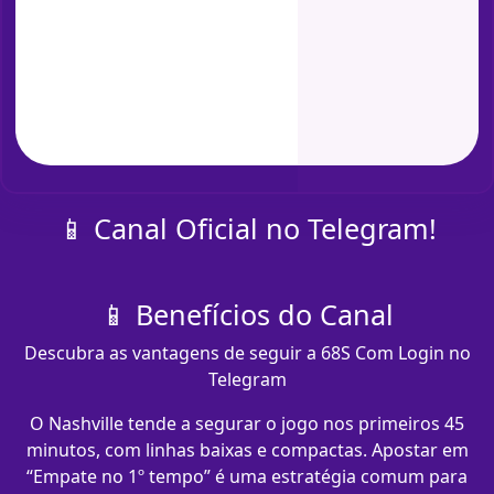
📱 Canal Oficial no Telegram!
📱 Benefícios do Canal
Descubra as vantagens de seguir a 68S Com Login no
Telegram
O Nashville tende a segurar o jogo nos primeiros 45
minutos, com linhas baixas e compactas. Apostar em
“Empate no 1º tempo” é uma estratégia comum para