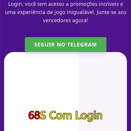
Login, você tem acesso a promoções incríveis e
uma experiência de jogo inigualável. Junte-se aos
vencedores agora!
SEGUIR NO TELEGRAM