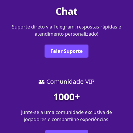
Chat
Suporte direto via Telegram, respostas rápidas e
atendimento personalizado!
Falar Suporte
👥 Comunidade VIP
1000+
Junte-se a uma comunidade exclusiva de
jogadores e compartilhe experiências!