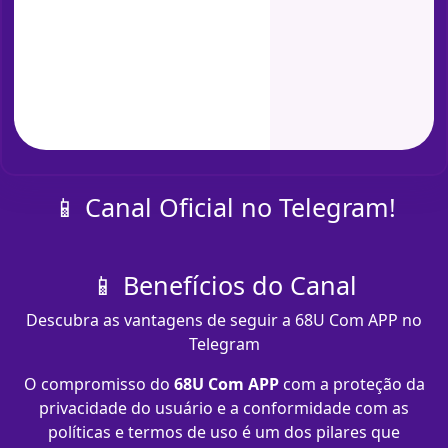
📱 Canal Oficial no Telegram!
📱 Benefícios do Canal
Descubra as vantagens de seguir a 68U Com APP no
Telegram
O compromisso do
68U Com APP
com a proteção da
privacidade do usuário e a conformidade com as
políticas e termos de uso é um dos pilares que