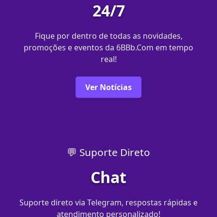
24/7
Fique por dentro de todas as novidades,
promoções e eventos da 6BBb.Com em tempo
real!
Ver Notícias
💬 Suporte Direto
Chat
Suporte direto via Telegram, respostas rápidas e
atendimento personalizado!