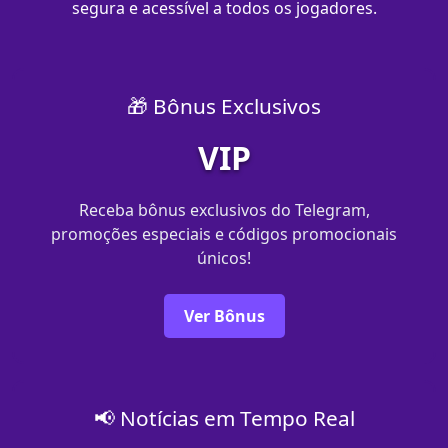
segura e acessível a todos os jogadores.
🎁 Bônus Exclusivos
VIP
Receba bônus exclusivos do Telegram,
promoções especiais e códigos promocionais
únicos!
Ver Bônus
📢 Notícias em Tempo Real