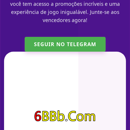
você tem acesso a promoções incríveis e uma
experiência de jogo inigualável. Junte-se aos
vencedores agora!
SEGUIR NO TELEGRAM