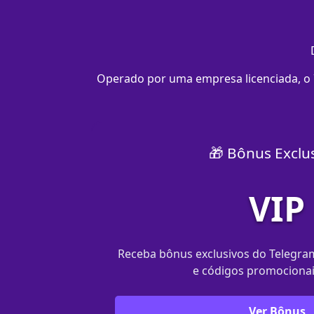
Operado por uma empresa licenciada, o 
🎁 Bônus Exclu
VIP
Receba bônus exclusivos do Telegra
e códigos promocionai
Ver Bônus