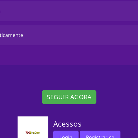
a
aticamente
SEGUIR AGORA
Acessos
Login
Registrar-se