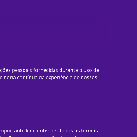
ções pessoais fornecidas durante o uso de
elhoria contínua da experiência de nossos
importante ler e entender todos os termos