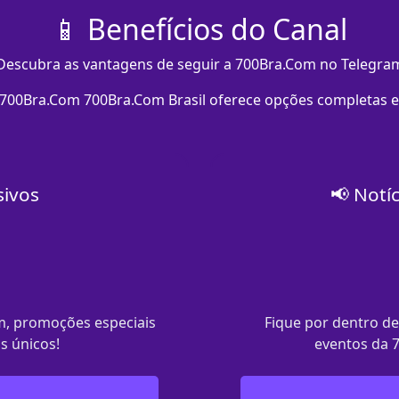
📱 Benefícios do Canal
Descubra as vantagens de seguir a 700Bra.Com no Telegra
700Bra.Com 700Bra.Com Brasil oferece opções completas e 
sivos
📢 Notí
m, promoções especiais
Fique por dentro d
s únicos!
eventos da 