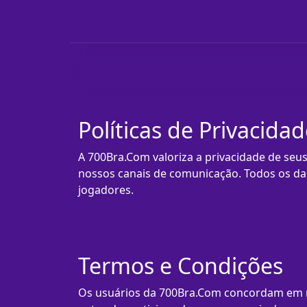
Políticas de Privacida
A 700Bra.Com valoriza a privacidade de se
nossos canais de comunicação. Todos os dad
jogadores.
Termos e Condições
Os usuários da 700Bra.Com concordam em re