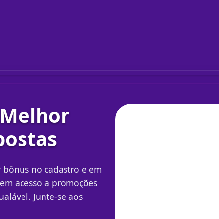
 Melhor
postas
r bônus no cadastro e em
 tem acesso a promoções
ualável. Junte-se aos