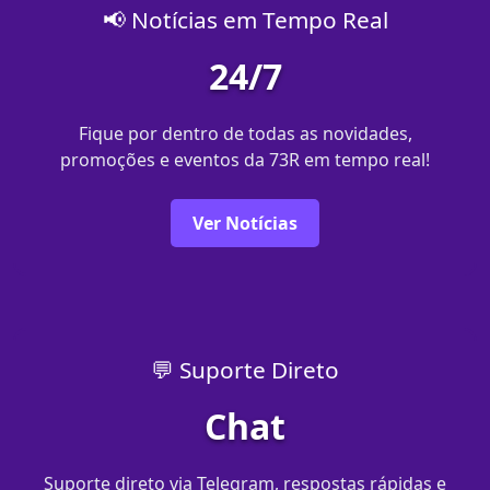
📢 Notícias em Tempo Real
24/7
Fique por dentro de todas as novidades,
promoções e eventos da 73R em tempo real!
Ver Notícias
💬 Suporte Direto
Chat
Suporte direto via Telegram, respostas rápidas e