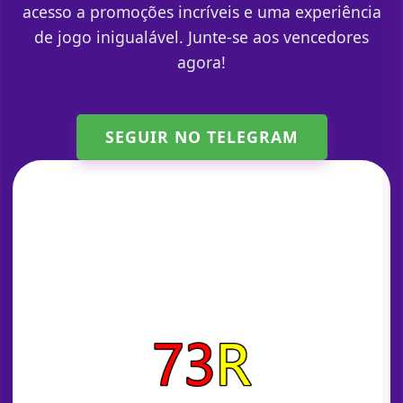
acesso a promoções incríveis e uma experiência
de jogo inigualável. Junte-se aos vencedores
agora!
SEGUIR NO TELEGRAM