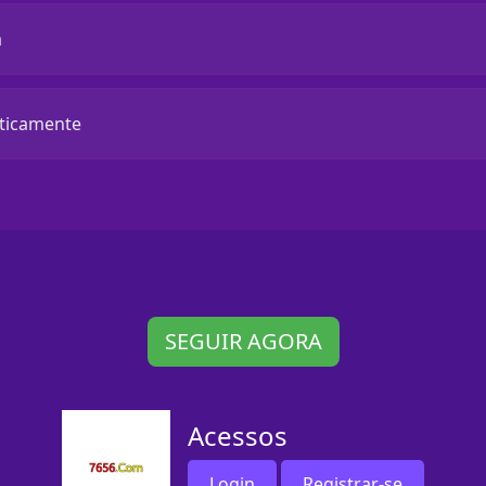
a
aticamente
SEGUIR AGORA
Acessos
Login
Registrar-se