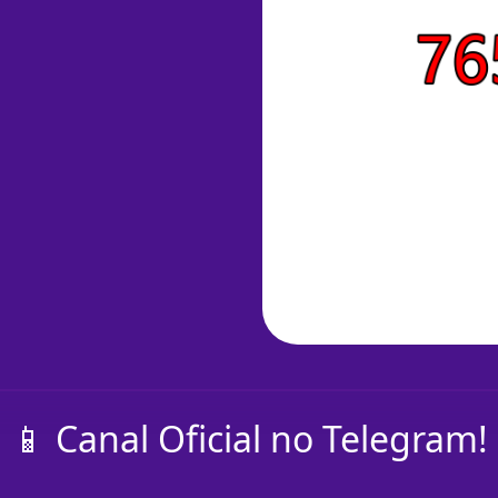
📱 Canal Oficial no Telegram!