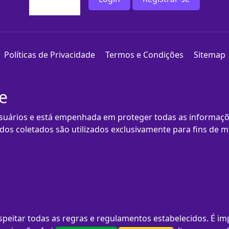
Políticas de Privacidade
Termos e Condições
Sitemap
de
usuários e está empenhada em proteger todas as informaçõ
os coletados são utilizados exclusivamente para fins de m
eitar todas as regras e regulamentos estabelecidos. É imp