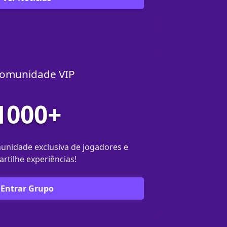
Comunidade VIP
1000+
unidade exclusiva de jogadores e
rtilhe experiências!
Entrar Grupo