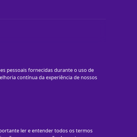
es pessoais fornecidas durante o uso de
elhoria contínua da experiência de nossos
ortante ler e entender todos os termos