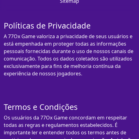
Sitemap
Políticas de Privacidade
A 77Ox Game valoriza a privacidade de seus usuários e
está empenhada em proteger todas as informações
pessoais fornecidas durante o uso de nossos canais de
comunicação. Todos os dados coletados são utilizados
exclusivamente para fins de melhoria contínua da
experiência de nossos jogadores.
Termos e Condições
Os usuários da 77Ox Game concordam em respeitar
todas as regras e regulamentos estabelecidos. É
importante ler e entender todos os termos antes de