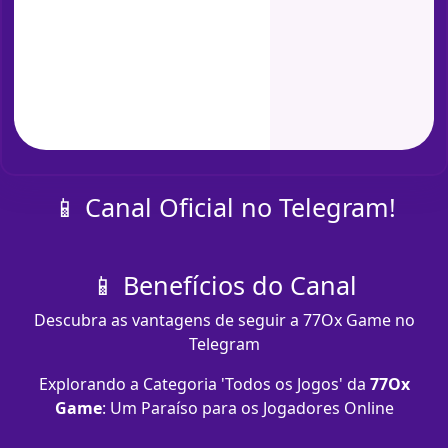
📱 Canal Oficial no Telegram!
📱 Benefícios do Canal
Descubra as vantagens de seguir a 77Ox Game no
Telegram
Explorando a Categoria 'Todos os Jogos' da
77Ox
Game
: Um Paraíso para os Jogadores Online