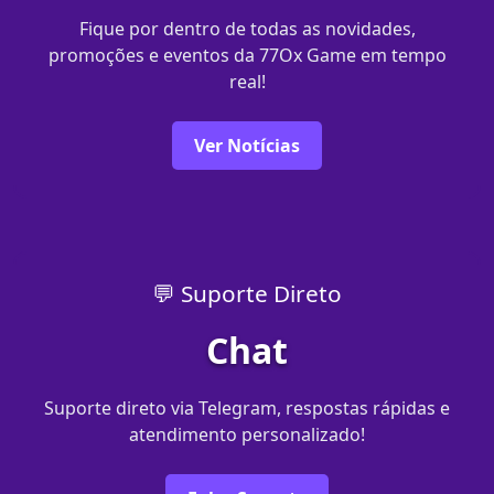
Fique por dentro de todas as novidades,
promoções e eventos da 77Ox Game em tempo
real!
Ver Notícias
💬 Suporte Direto
Chat
Suporte direto via Telegram, respostas rápidas e
atendimento personalizado!