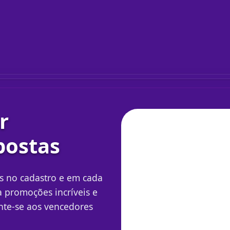
r
postas
s no cadastro e em cada
 promoções incríveis e
unte-se aos vencedores