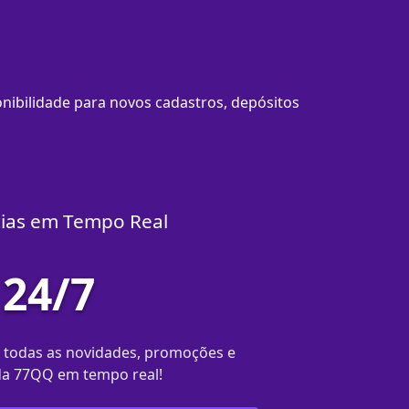
onibilidade para novos cadastros, depósitos
cias em Tempo Real
24/7
e todas as novidades, promoções e
da 77QQ em tempo real!