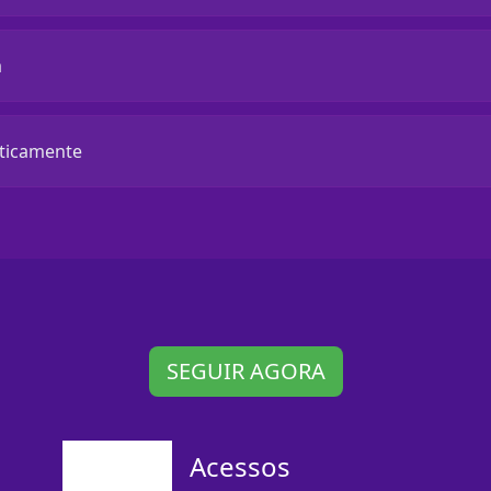
a
aticamente
SEGUIR AGORA
Acessos