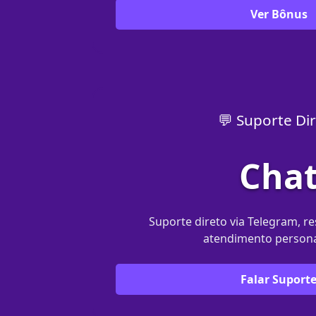
Ver Bônus
💬 Suporte Di
Cha
Suporte direto via Telegram, r
atendimento persona
Falar Suport