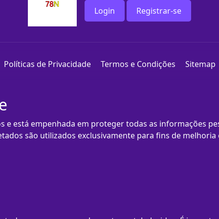
Login
Registrar-se
Políticas de Privacidade
Termos e Condições
Sitemap
de
ios e está empenhada em proteger todas as informações pe
tados são utilizados exclusivamente para fins de melhoria