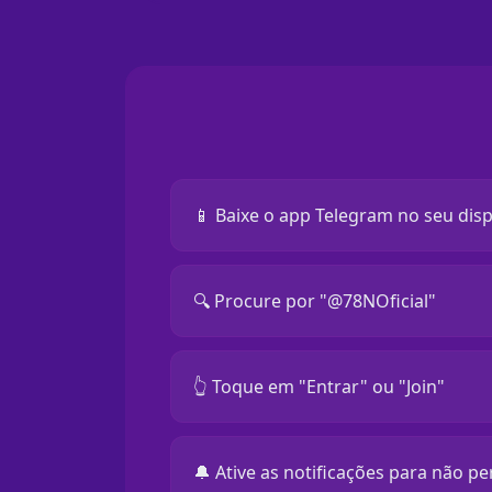
📱 Baixe o app Telegram no seu disp
🔍 Procure por "@78NOficial"
👆 Toque em "Entrar" ou "Join"
🔔 Ative as notificações para não p