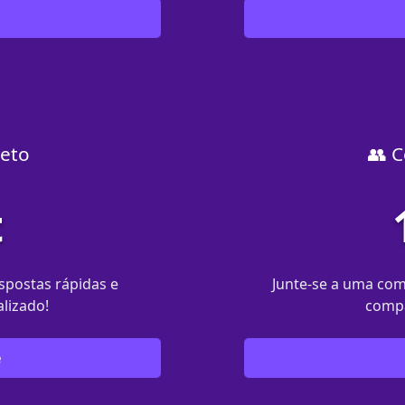
reto
👥 
t
espostas rápidas e
Junte-se a uma com
lizado!
compa
e