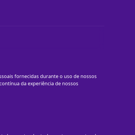
ssoais fornecidas durante o uso de nossos
 contínua da experiência de nossos