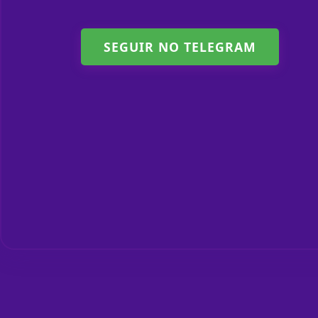
SEGUIR NO TELEGRAM