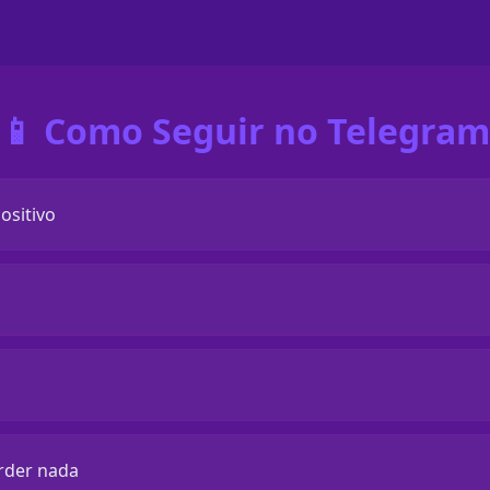
📱 Como Seguir no Telegram
ositivo
erder nada